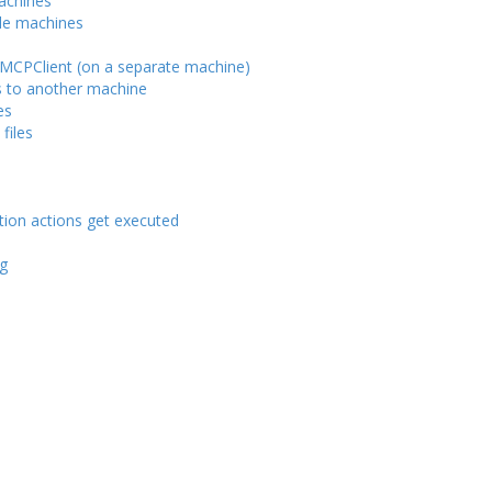
machines
ple machines
f MCPClient (on a separate machine)
s to another machine
es
files
ion actions get executed
ng