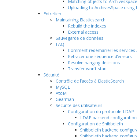
Matching objects to ArchivesSpace
Uploading to ArchivesSpace using 
Entretien
Maintaining Elasticsearch
Rebuild the indexes
External access
Sauvegarde de données
FAQ
Comment redémarrer les services 
Retracer une séquence d’erreurs
Resolve hanging decisions
Transfer won’t start
Sécurité
Contrôle de l’accès à ElasticSearch
MySQL
AtoM
Gearman
Sécurité des utilisateurs
Configuration du protocole LDAP
LDAP backend configuration
Configuration de Shibboleth
Shibboleth backend configur
Shibboleth backend configura