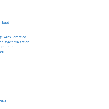
acloud
age Archivematica
l de synchronisation
DuraCloud
ert
pace