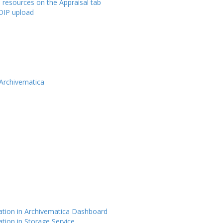
 resources on the Appraisal tab
DIP upload
Archivematica
ation in Archivematica Dashboard
tion in Storage Service