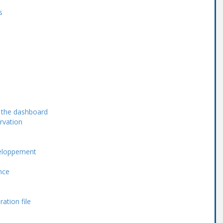
s
g the dashboard
ervation
veloppement
nce
ation file