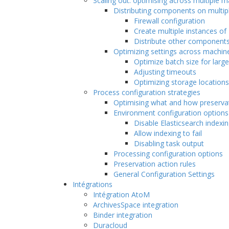
Scaling out: optimising across multiple 
Distributing components on multi
Firewall configuration
Create multiple instances o
Distribute other component
Optimizing settings across machin
Optimize batch size for large 
Adjusting timeouts
Optimizing storage locations
Process configuration strategies
Optimising what and how preservat
Environment configuration options
Disable Elasticsearch indexi
Allow indexing to fail
Disabling task output
Processing configuration options
Preservation action rules
General Configuration Settings
Intégrations
Intégration AtoM
ArchivesSpace integration
Binder integration
Duracloud