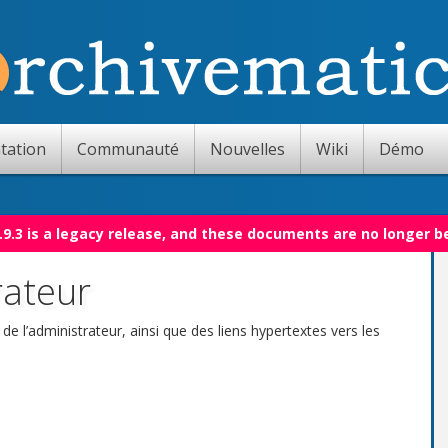
tation
Communauté
Nouvelles
Wiki
Démo
.9.3 is a legacy release, and these documents are no longer b
rateur
e l’administrateur, ainsi que des liens hypertextes vers les