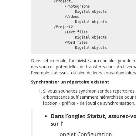
/
Project1
/
Photographs
Digital
objects
/
Videos
Digital
objects
/
Project2
/
Text
files
Digital
objects
/
Word
files
Digital
objects
Dans cet exemple, l’archiviste aura une plus grande
des sources potentielles de transferts dans Archivema
l’exemple ci-dessus, ou bien de leurs sous-répertoire
Synchroniser un répertoire existant
Si vous souhaitez synchroniser des répertoires 
arborescence suffisamment hiérarchisée pour ê
l’option « préfixe » de l’outil de synchronisation.
Dans l’onglet Statut, assurez-vou
sur l’
onglet Configuration.