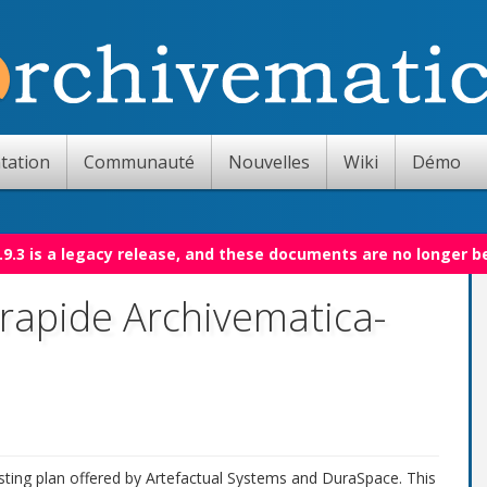
tation
Communauté
Nouvelles
Wiki
Démo
.9.3 is a legacy release, and these documents are no longer b
rapide Archivematica-
sting plan offered by Artefactual Systems and DuraSpace. This