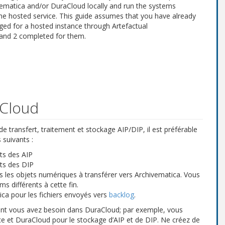
vematica and/or DuraCloud locally and run the systems
he hosted service. This guide assumes that you have already
ged for a hosted instance through Artefactual
 and 2 completed for them.
aCloud
 transfert, traitement et stockage AIP/DIP, il est préférable
 suivants :
ats des AIP
ats des DIP
s les objets numériques à transférer vers Archivematica. Vous
 différents à cette fin.
tica pour les fichiers envoyés vers
backlog
.
dont vous avez besoin dans DuraCloud; par exemple, vous
urce et DuraCloud pour le stockage d’AIP et de DIP. Ne créez de