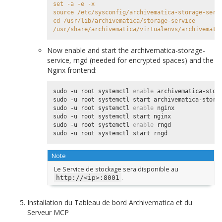
set -a -e -x
source /etc/sysconfig/archivematica-storage-serv
cd /usr/lib/archivematica/storage-service
/usr/share/archivematica/virtualenvs/archivemati
Now enable and start the archivematica-storage-
service, rngd (needed for encrypted spaces) and the
Nginx frontend:
sudo -u root systemctl 
enable
 archivematica-stora
sudo -u root systemctl start archivematica-storag
sudo -u root systemctl 
enable
 nginx

sudo -u root systemctl start nginx

sudo -u root systemctl 
enable
 rngd

Note
Le Service de stockage sera disponible au
.
http://<ip>:8001
Installation du Tableau de bord Archivematica et du
Serveur MCP