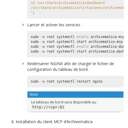
cd /usr/share/archivematica/dashboard
/usr/share/archivematica/virtualenvs/archivemati
"
;
Lancer et activer les services :
sudo -u root systemctl 
enable
 archivematica-mcp-s
sudo -u root systemctl start archivematica-mcp-se
sudo -u root systemctl 
enable
 archivematica-dashb
Redémarrer NGINX afin de charger le fichier de
configuration du tableau de bord :
Note
Le tableau de bord sera disponible au
http://<ip>:81
Installation du client MCP d’Archivematica