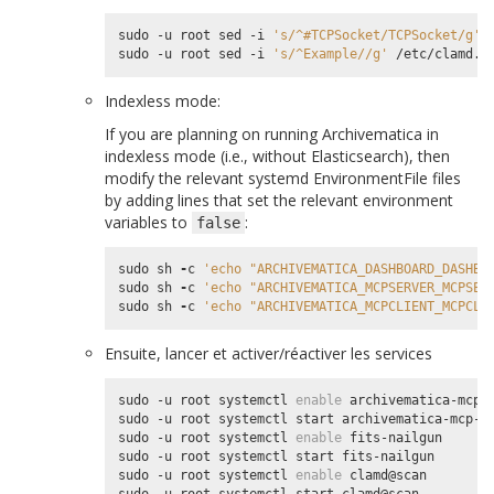
sudo -u root sed -i 
's/^#TCPSocket/TCPSocket/g'
 
sudo -u root sed -i 
's/^Example//g'
Indexless mode:
If you are planning on running Archivematica in
indexless mode (i.e., without Elasticsearch), then
modify the relevant systemd EnvironmentFile files
by adding lines that set the relevant environment
variables to
:
false
sudo
sh
-
c
'echo "ARCHIVEMATICA_DASHBOARD_DASHBO
sudo
sh
-
c
'echo "ARCHIVEMATICA_MCPSERVER_MCPSER
sudo
sh
-
c
'echo "ARCHIVEMATICA_MCPCLIENT_MCPCLI
Ensuite, lancer et activer/réactiver les services
sudo -u root systemctl 
enable
 archivematica-mcp-c
sudo -u root systemctl start archivematica-mcp-cl
sudo -u root systemctl 
enable
 fits-nailgun

sudo -u root systemctl start fits-nailgun

sudo -u root systemctl 
enable
 clamd@scan

sudo -u root systemctl start clamd@scan
