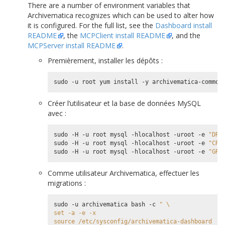
There are a number of environment variables that
Archivematica recognizes which can be used to alter how
it is configured. For the full list, see the
Dashboard install
README
, the
MCPClient install README
, and the
MCPServer install README
.
Premièrement, installer les dépôts :
Créer l’utilisateur et la base de données MySQL
avec :
sudo -H -u root mysql -hlocalhost -uroot -e 
"DRO
sudo -H -u root mysql -hlocalhost -uroot -e 
"CRE
sudo -H -u root mysql -hlocalhost -uroot -e 
"GRA
Comme utilisateur Archivematica, effectuer les
migrations :
sudo -u archivematica bash -c 
" \
set -a -e -x
source /etc/sysconfig/archivematica-dashboard