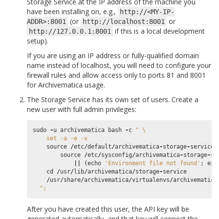
Storage Service at the IP address of the machine you
have been installing on, e.g.,
http://<MY-IP-
(or
or
ADDR>:8001
http://localhost:8001
if this is a local development
http://127.0.0.1:8001
setup).
If you are using an IP address or fully-qualified domain
name instead of localhost, you will need to configure your
firewall rules and allow access only to ports 81 and 8001
for Archivematica usage.
The Storage Service has its own set of users. Create a
new user with full admin privileges:
sudo
-
u
archivematica
bash
-
c
" 
\
    set -a -e -x
source
/
etc
/
default
/
archivematica
-
storage
-
service
source
/
etc
/
sysconfig
/
archivematica
-
storage
-
se
||
(
echo
'Environment file not found'
;
exi
cd
/
usr
/
lib
/
archivematica
/
storage
-
service
/
usr
/
share
/
archivematica
/
virtualenvs
/
archivematica
";
After you have created this user, the API key will be
generated automatically, and that key will connect the