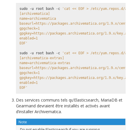
sudo -u root bash -c 
'cat << EOF > /etc/yum.repos.d/ar
[archivematica]
name=archivematica
baseurl=https://packages.archivematica.org/1.9.x/cento
gpgcheck=1
gpgkey=https://packages.archivematica.org/1.9.x/key.as
enabled=1
EOF'
sudo -u root bash -c 
'cat << EOF > /etc/yum.repos.d/ar
[archivematica-extras]
name=archivematica-extras
baseurl=https://packages.archivematica.org/1.9.x/cento
gpgcheck=1
gpgkey=https://packages.archivematica.org/1.9.x/key.as
enabled=1
EOF'
Des services communs tels qu’Elasticsearch, MariaDB et
Gearmand devraient être installés et activés avant
d’installer Archivematica.
Note
Do not enable Elasticsearch if you are running