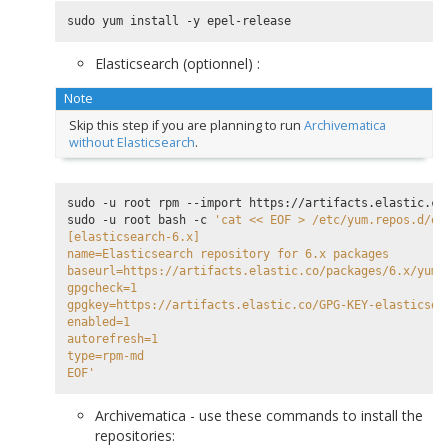
Elasticsearch (optionnel) :
Note
Skip this step if you are planning to run
Archivematica
without Elasticsearch
.
sudo -u root rpm --import https://artifacts.elastic.co/
sudo -u root bash -c 
'cat << EOF > /etc/yum.repos.d/el
[elasticsearch-6.x]
name=Elasticsearch repository for 6.x packages
baseurl=https://artifacts.elastic.co/packages/6.x/yum
gpgcheck=1
gpgkey=https://artifacts.elastic.co/GPG-KEY-elasticsea
enabled=1
autorefresh=1
type=rpm-md
EOF'
Archivematica - use these commands to install the
repositories: