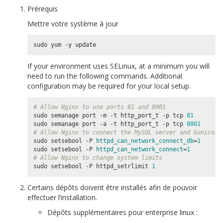
Prérequis
Mettre votre système à jour
If your environment uses SELinux, at a minimum you will
need to run the following commands. Additional
configuration may be required for your local setup.
# Allow Nginx to use ports 81 and 8001
sudo semanage port -m -t http_port_t -p tcp 
81
sudo semanage port -a -t http_port_t -p tcp 
8001
# Allow Nginx to connect the MySQL server and Gunicorn
sudo setsebool -P 
httpd_can_network_connect_db
=
1
sudo setsebool -P 
httpd_can_network_connect
=
1
# Allow Nginx to change system limits
sudo setsebool -P httpd_setrlimit 
1
Certains dépôts doivent être installés afin de pouvoir
effectuer l’installation.
Dépôts supplémentaires pour enterprise linux :