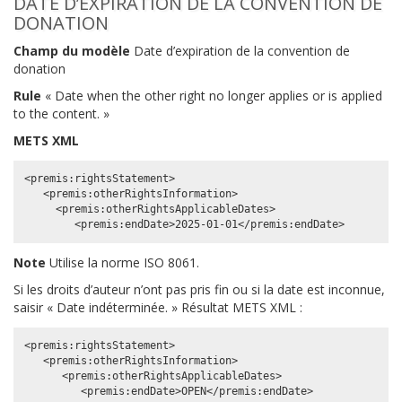
DATE D’EXPIRATION DE LA CONVENTION DE
DONATION
Champ du modèle
Date d’expiration de la convention de
donation
Rule
« Date when the other right no longer applies or is applied
to the content. »
METS XML
<premis:rightsStatement>

   <premis:otherRightsInformation>

     <premis:otherRightsApplicableDates>

Note
Utilise la norme ISO 8061.
Si les droits d’auteur n’ont pas pris fin ou si la date est inconnue,
saisir « Date indéterminée. » Résultat METS XML :
<premis:rightsStatement>

   <premis:otherRightsInformation>

      <premis:otherRightsApplicableDates>
