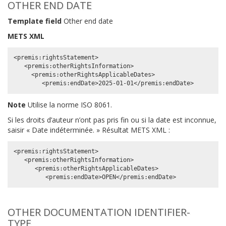
OTHER END DATE
Template field
Other end date
METS XML
<premis:rightsStatement>

   <premis:otherRightsInformation>

     <premis:otherRightsApplicableDates>

Note
Utilise la norme ISO 8061.
Si les droits d’auteur n’ont pas pris fin ou si la date est inconnue,
saisir « Date indéterminée. » Résultat METS XML :
<premis:rightsStatement>

   <premis:otherRightsInformation>

      <premis:otherRightsApplicableDates>

OTHER DOCUMENTATION IDENTIFIER-
TYPE