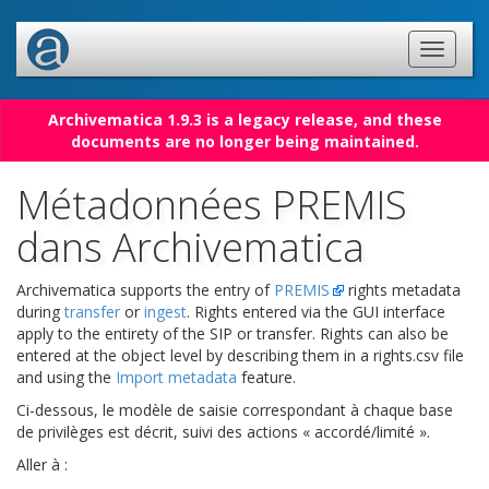
Archivematica 1.9.3 is a legacy release, and these
documents are no longer being maintained.
Métadonnées PREMIS
dans Archivematica
Archivematica supports the entry of
PREMIS
rights metadata
during
transfer
or
ingest
. Rights entered via the GUI interface
apply to the entirety of the SIP or transfer. Rights can also be
entered at the object level by describing them in a rights.csv file
and using the
Import metadata
feature.
Ci-dessous, le modèle de saisie correspondant à chaque base
de privilèges est décrit, suivi des actions « accordé/limité ».
Aller à :