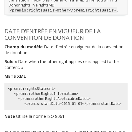
translated in PREMIS as « other ». In the METS file, you will find
Donor rights in a rightsMD
.
<premis:rightsBasis>Other</premisrightsBasis>
DATE D’ENTRÉE EN VIGUEUR DE LA
CONVENTION DE DONATION
Champ du modèle
Date d’entrée en vigueur de la convention
de donation
Rule
« Date when the other right applies or is applied to the
content. »
METS XML
<premis:rightsStatment>

   <premis:otherRightsInformation>

     <premis:otherRightsApplicableDates>

Note
Utilise la norme ISO 8061.