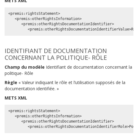
METS XML
<premis:rightsStatement>

   <premis:otherRightsInformation>

      <premis:otherRightsDocumentationIdentifier>

IDENTIFIANT DE DOCUMENTATION
CONCERNANT LA POLITIQUE- RÔLE
Champ du modèle
Identifiant de documentation concernant la
politique- Rôle
Règle
« Valeur indiquant le rôle et l’utilisation supposés de la
documentation identifiée. »
METS XML
<premis:rightsStatement>

   <premis:otherRightsInformation>

      <premis:otherRightsDocumentationIdentifier>
