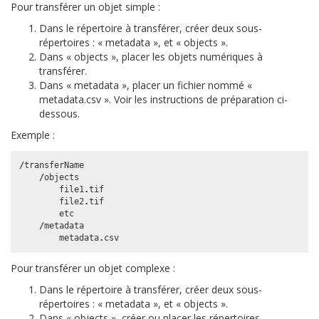
Pour transférer un objet simple :
Dans le répertoire à transférer, créer deux sous-
répertoires : « metadata », et « objects ».
Dans « objects », placer les objets numériques à
transférer.
Dans « metadata », placer un fichier nommé «
metadata.csv ». Voir les instructions de préparation ci-
dessous.
Exemple :
/
transferName
/
objects
file1
.
tif
file2
.
tif
etc
/
metadata
metadata
.
csv
Pour transférer un objet complexe :
Dans le répertoire à transférer, créer deux sous-
répertoires : « metadata », et « objects ».
Dans « objects », créer ou placer les répertoires