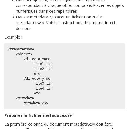
correspondant à chaque objet composé. Placer les objets
numériques dans ces répertoires.
Dans « metadata », placer un fichier nommé «
metadata.csv ». Voir les instructions de préparation ci-
dessous.
Exemple :
/
transferName
/
objects
/
directoryOne
file1
.
tif
file2
.
tif
etc
/
directoryTwo
file3
.
tif
file4
.
tif
etc
/
metadata
metadata
.
csv
Préparer le fichier metadata.csv
La première colonne du document metadata.csv doit être