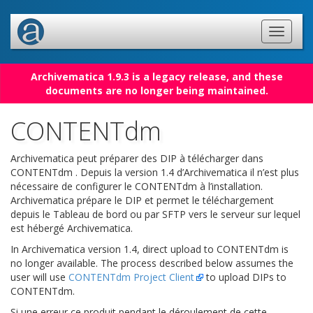
Archivematica 1.9.3 is a legacy release, and these
documents are no longer being maintained.
CONTENTdm
Archivematica peut préparer des DIP à télécharger dans
CONTENTdm . Depuis la version 1.4 d’Archivematica il n’est plus
nécessaire de configurer le CONTENTdm à l’installation.
Archivematica prépare le DIP et permet le téléchargement
depuis le Tableau de bord ou par SFTP vers le serveur sur lequel
est hébergé Archivematica.
In Archivematica version 1.4, direct upload to CONTENTdm is
no longer available. The process described below assumes the
user will use
CONTENTdm Project Client
to upload DIPs to
CONTENTdm.
Si une erreur ce produit pendant le déroulement de cette