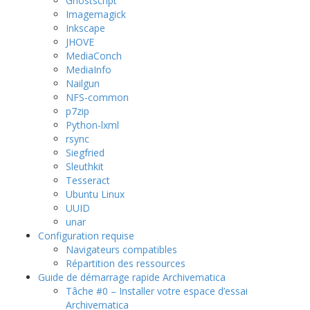
Ghostscript
Imagemagick
Inkscape
JHOVE
MediaConch
MediaInfo
Nailgun
NFS-common
p7zip
Python-lxml
rsync
Siegfried
Sleuthkit
Tesseract
Ubuntu Linux
UUID
unar
Configuration requise
Navigateurs compatibles
Répartition des ressources
Guide de démarrage rapide Archivematica
Tâche #0 – Installer votre espace d’essai
Archivematica